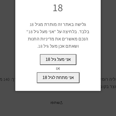
הקטן
הגדל
18
כמות
כמות
למוצר
למוצר
רומיאו
רומיאו
הוספה לעגלה
ויוליה
ויוליה
גלישה באתר זה מותרת מגיל 18
רומיאו
רומיאו
בלבד. בלחיצה על "אני מעל גיל 18"
קנה עכשיו
מס.
מס.
הנכם מאשרים את מדיניות החנות
1
1
בטיוב
בטיוב
ושאתם אכן מעל גיל 18.
זמין לאיסוף מ
צ'רצ'יל סיגר קלאב, הנמל 55, חיפה
מוכן תוך יום עסקים
אני מעל גיל 18
פרטי החנות
או
אני מתחת לגיל 18
רומיאו ויוליה רו
וצר בקובה
שתפו