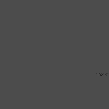
מיאו מס. 1 סיגר בודד במידה קורונה טבעת: 40 אורך: 140 מ'מ ארוז