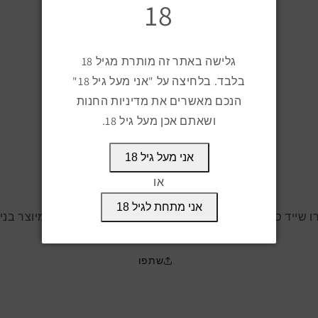
18
הקטן
הגדל
כמות
כמות
למוצר
למוצר
קורום
קורום
הוספה לעגלה
גלישה באתר זה מותרת מגיל 18
טורו
טורו
שייד
שייד
בלבד. בלחיצה על "אני מעל גיל 18"
הנכם מאשרים את מדיניות החנות
ושאתם אכן מעל גיל 18.
זמין לאיסוף מ
צ'רצ'יל סיגר קלאב, הנמל 55, חיפה
מוכן תוך יום עסקים
אני מעל גיל 18
פרטי החנות
או
אני מתחת לגיל 18
 סיגר בודד במידה טורו טבעת: 50 אורך: 152 מ'מ מיוצר בניקרגואה
שתפו