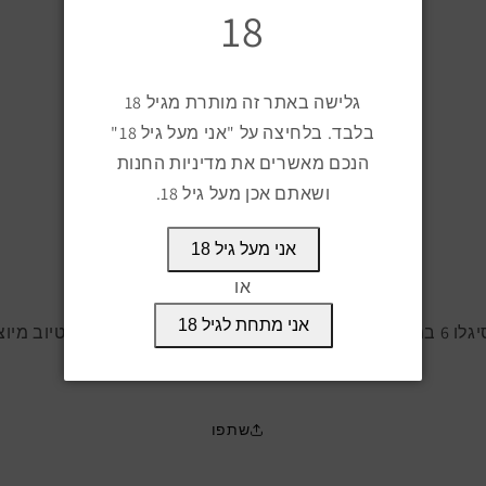
הקטן
הגדל
18
כמות
כמות
למוצר
למוצר
קוהיבה
קוהיבה
הוספה לעגלה
סיגלו
סיגלו
גלישה באתר זה מותרת מגיל 18
6
6
בלבד. בלחיצה על "אני מעל גיל 18"
קנה עכשיו
בטיוב
בטיוב
הנכם מאשרים את מדיניות החנות
ושאתם אכן מעל גיל 18.
זמין לאיסוף מ
צ'רצ'יל סיגר קלאב, הנמל 55, חיפה
מוכן תוך יום עסקים
אני מעל גיל 18
פרטי החנות
או
אני מתחת לגיל 18
קוהיבה סיגלו 6 במידה טורו גורדו טבעת: 52 אורך: 150 מ'מ ארוז בטיוב
שתפו