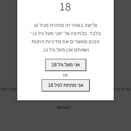
18
הקטן
הגדל
כמות
כמות
למוצר
למוצר
קאסה
קאסה
הוספה לעגלה
גלישה באתר זה מותרת מגיל 18
גרסייה
גרסייה
ווייד
ווייד
בלבד. בלחיצה על "אני מעל גיל 18"
שורט
שורט
הנכם מאשרים את מדיניות החנות
ושאתם אכן מעל גיל 18.
זמין לאיסוף מ
צ'רצ'יל סיגר קלאב, הנמל 55, חיפה
מוכן תוך יום עסקים
אני מעל גיל 18
פרטי החנות
או
אני מתחת לגיל 18
יה ווייד שורט סיגר בודד במידה גורדיטו מיוצר ברפובליקה דומינ
שתפו